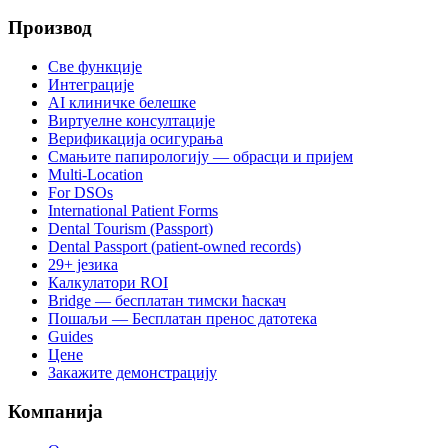
Производ
Све функције
Интеграције
AI клиничке белешке
Виртуелне консултације
Верификација осигурања
Смањите папирологију — обрасци и пријем
Multi-Location
For DSOs
International Patient Forms
Dental Tourism (Passport)
Dental Passport (patient-owned records)
29+ језика
Калкулатори ROI
Bridge — бесплатан тимски ћаскач
Пошаљи — Бесплатан пренос датотека
Guides
Цене
Закажите демонстрацију
Компанија