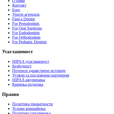
О нама
Контакт
Блог
Упити агенција
Find a Dentist
For Periodontists
For Oral Surgeons
For Endodontists
For Orthodontists
For Pediatric Dentists
Усаглашеност
HIPAA усаглашеност
Безбедност
Потписи здравствене историје
Уговор са пословним партнером
HIPAA ажурирања
Кршења података
Правно
Политика приватности
Услови коришћења
Политика отказивања