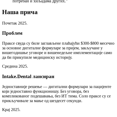
потребан и хиљадама других.
”
Наша прича
Почетак 2025.
Проблем
Праксе свуда су биле заглављене плаћајући $300-$800 месечно
за основне дигиталне формуларе за пријем, закључане у
вишегодишње уговоре и вишенедељне имплементације само
да би прикупиле медицинску историју.
Средина 2025.
Intake.Dental лансиран
Једноставније решење — дигитални формулари за пацијенте
који једноставно функционишу. Без уговора, без
компликованог подешавања, без ИТ тима. Соло праксе су се
прикључивале за мање од шездесет секунди.
Крај 2025.