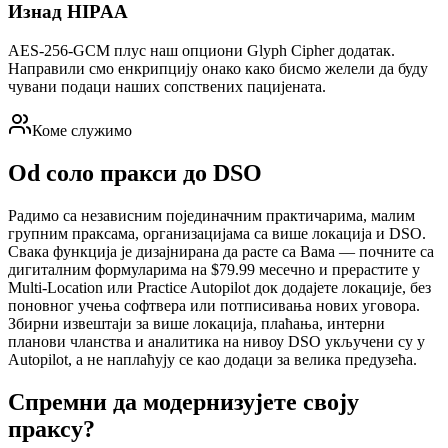
Изнад HIPAA
AES-256-GCM плус наш опциони Glyph Cipher додатак.
Направили смо енкрипцију онако како бисмо желели да буду
чувани подаци наших сопствених пацијената.
Коме служимо
Od соло пракси до DSO
Радимо са независним појединачним практичарима, малим
групним праксама, организацијама са више локација и DSO.
Свака функција је дизајнирана да расте са Вама — почните са
дигиталним формуларима на $79.99 месечно и прерастите у
Multi-Location или Practice Autopilot док додајете локације, без
поновног учења софтвера или потписивања нових уговора.
Збирни извештаји за више локација, плаћања, интерни
планови чланства и аналитика на нивоу DSO укључени су у
Autopilot, а не наплаћују се као додаци за велика предузећа.
Спремни да модернизујете своју
праксу?