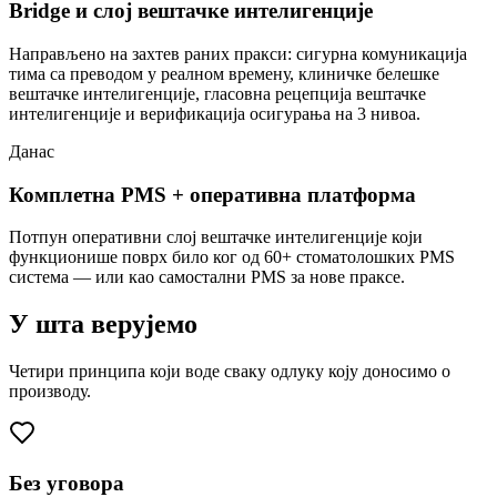
Bridge и слој вештачке интелигенције
Направљено на захтев раних пракси: сигурна комуникација
тима са преводом у реалном времену, клиничке белешке
вештачке интелигенције, гласовна рецепција вештачке
интелигенције и верификација осигурања на 3 нивоа.
Данас
Комплетна PMS + оперативна платформа
Потпун оперативни слој вештачке интелигенције који
функционише поврх било ког од 60+ стоматолошких PMS
система — или као самостални PMS за нове праксе.
У шта верујемо
Четири принципа који воде сваку одлуку коју доносимо о
производу.
Без уговора