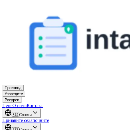
Производ
Упоредите
Ресурси
Цене
О нама
Контакт
🇷🇸
Српски
Пријавите се
Започните
🇷🇸
Српски