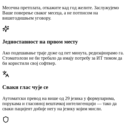
Месечна претплата, откажите кад год желите. Заслужујемо
Ваше поверење сваког месеца, а не потписом на
вишегодишњем уговору.
Једноставност на првом месту
Ако подешавање траје дуже од пет минута, редизајнирамо га.
Стоматолози не би требало да имају потребу за ИТ тимом да
би користили свој софтвер.
Сваки глас чује се
Аутоматски превод на више од 29 језика у формуларима,
порукама и гласовној вештачкој интелигенцији — тако да
сваки пацијент добије негу на језику којим мисли.