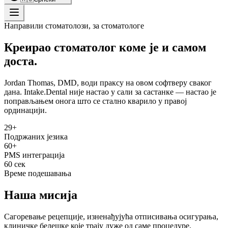
Направили стоматолози, за стоматологе
Креирао стоматолог коме је и самом
доста.
Jordan Thomas, DMD, води праксу на овом софтверу сваког
дана. Intake.Dental није настао у сали за састанке — настао је
поправљањем онога што се стално кварило у правој
ординацији.
29+
Подржаних језика
60+
PMS интеграција
60 сек
Време подешавања
Наша мисија
Сагоревање рецепције, изненађујућа отписивања осигурања,
клиничке белешке које трају дуже од саме процедуре,