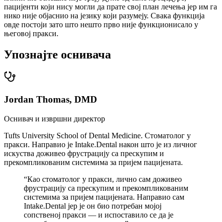
пацијенти који нису могли да прате свој план лечења јер им га
нико није објаснио на језику који разумеју. Свака функција
овде постоји зато што нешто прво није функционисало у
његовој пракси.
Упознајте оснивача
Jordan Thomas, DMD
Оснивач и извршни директор
Tufts University School of Dental Medicine. Стоматолог у
пракси. Направио је Intake.Dental након што је из личног
искуства доживео фрустрацију са прескупим и
прекомпликованим системима за пријем пацијената.
“
Као стоматолог у пракси, лично сам доживео
фрустрацију са прескупим и прекомпликованим
системима за пријем пацијената. Направио сам
Intake.Dental јер је он био потребан мојој
сопственој пракси — и испоставило се да је