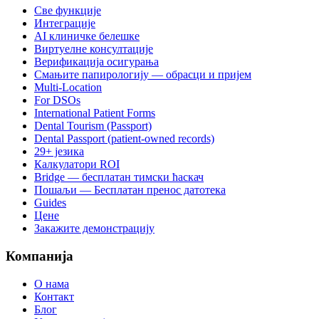
Све функције
Интеграције
AI клиничке белешке
Виртуелне консултације
Верификација осигурања
Смањите папирологију — обрасци и пријем
Multi-Location
For DSOs
International Patient Forms
Dental Tourism (Passport)
Dental Passport (patient-owned records)
29+ језика
Калкулатори ROI
Bridge — бесплатан тимски ћаскач
Пошаљи — Бесплатан пренос датотека
Guides
Цене
Закажите демонстрацију
Компанија
О нама
Контакт
Блог