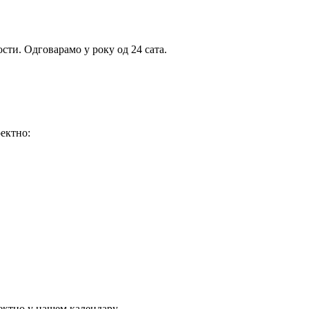
ти. Одговарамо у року од 24 сата.
ектно:
ектно у нашем календару.