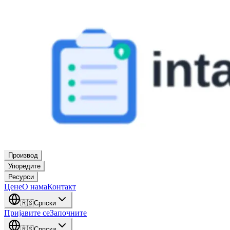
Производ
Упоредите
Ресурси
Цене
О нама
Контакт
🇷🇸
Српски
Пријавите се
Започните
🇷🇸
Српски