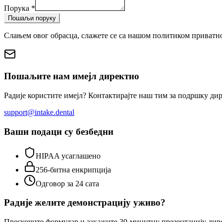
Порука
*
Пошаљи поруку
Слањем овог обрасца, слажете се са нашом политиком приватнос
Пошаљите нам имејл директно
Радије користите имејл? Контактирајте наш тим за подршку дир
support@intake.dental
Ваши подаци су безбедни
HIPAA усаглашено
256-битна енкрипција
Одговор за 24 сата
Радије желите демонстрацију уживо?
Прескочите формулар и закажите 30-минутну презентацију дир