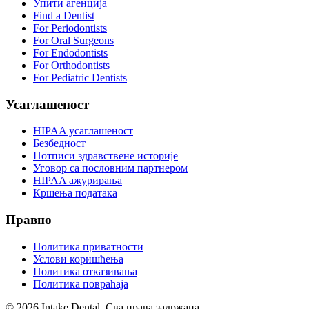
Упити агенција
Find a Dentist
For Periodontists
For Oral Surgeons
For Endodontists
For Orthodontists
For Pediatric Dentists
Усаглашеност
HIPAA усаглашеност
Безбедност
Потписи здравствене историје
Уговор са пословним партнером
HIPAA ажурирања
Кршења података
Правно
Политика приватности
Услови коришћења
Политика отказивања
Политика повраћаја
© 2026 Intake Dental. Сва права задржана.