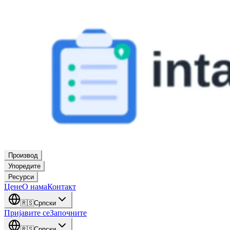
Производ
Упоредите
Ресурси
Цене
О нама
Контакт
🇷🇸
Српски
Пријавите се
Започните
🇷🇸
Српски