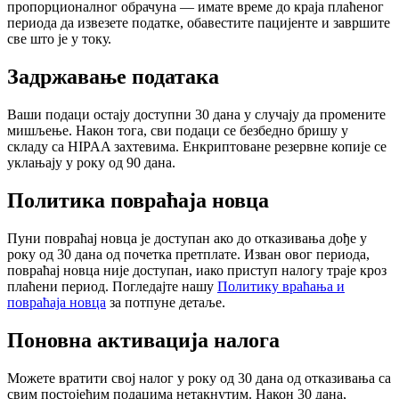
пропорционалног обрачуна — имате време до краја плаћеног
периода да извезете податке, обавестите пацијенте и завршите
све што је у току.
Задржавање података
Ваши подаци остају доступни 30 дана у случају да промените
мишљење. Након тога, сви подаци се безбедно бришу у
складу са HIPAA захтевима. Енкриптоване резервне копије се
уклањају у року од 90 дана.
Политика повраћаја новца
Пуни повраћај новца је доступан ако до отказивања дође у
року од 30 дана од почетка претплате. Изван овог периода,
повраћај новца није доступан, иако приступ налогу траје кроз
плаћени период. Погледајте нашу
Политику враћања и
повраћаја новца
за потпуне детаље.
Поновна активација налога
Можете вратити свој налог у року од 30 дана од отказивања са
свим постојећим подацима нетакнутим. Након 30 дана,