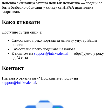
поновна активација захтева почетак испочетка — подаци ће
бити безбедно обрисани у складу са HIPAA правилима
задржавања.
Како отказати
Доступне су три опције:
Самостално преко портала за наплату унутар Вашег
налога
Самостално преко подешавања налога
Е-поштом на
support@intake.dental
— обрађујемо у року
од 24 сата
Контакт
Питања о отказивању? Пошаљите е-пошту на
support@intake.dental
.