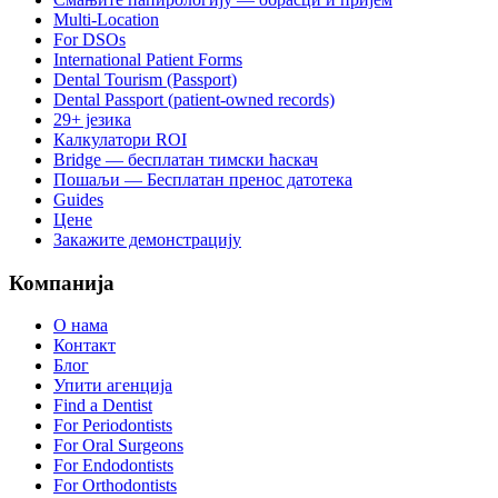
Multi-Location
For DSOs
International Patient Forms
Dental Tourism (Passport)
Dental Passport (patient-owned records)
29+ језика
Калкулатори ROI
Bridge — бесплатан тимски ћаскач
Пошаљи — Бесплатан пренос датотека
Guides
Цене
Закажите демонстрацију
Компанија
О нама
Контакт
Блог
Упити агенција
Find a Dentist
For Periodontists
For Oral Surgeons
For Endodontists
For Orthodontists