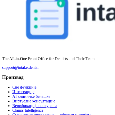
The All-in-One Front Office for Dentists and Their Team
support@intake.dental
Производ
Све функције
Интеграције
AI клиничке белешке
Виртуелне консултације
Верификација осигурања
Claims Intelligence
Смањите папирологију — обрасци и пријем