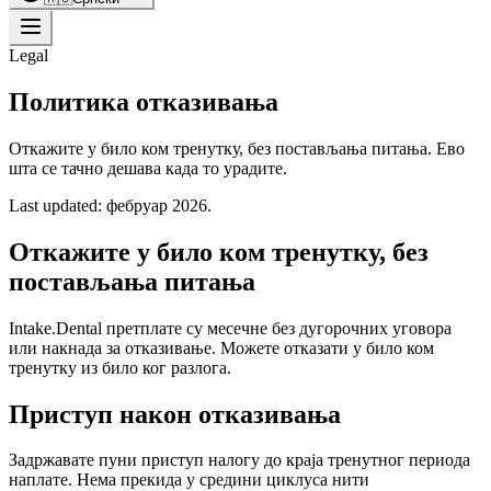
Legal
Политика отказивања
Откажите у било ком тренутку, без постављања питања. Ево
шта се тачно дешава када то урадите.
Last updated:
фебруар 2026.
Откажите у било ком тренутку, без
постављања питања
Intake.Dental претплате су месечне без дугорочних уговора
или накнада за отказивање. Можете отказати у било ком
тренутку из било ког разлога.
Приступ након отказивања
Задржавате пуни приступ налогу до краја тренутног периода
наплате. Нема прекида у средини циклуса нити