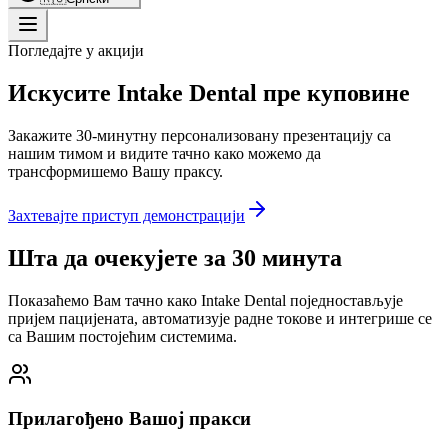
Погледајте у акцији
Искусите Intake Dental пре куповине
Закажите 30-минутну персонализовану презентацију са
нашим тимом и видите тачно како можемо да
трансформишемо Вашу праксу.
Захтевајте приступ демонстрацији
Шта да очекујете за 30 минута
Показаћемо Вам тачно како Intake Dental поједностављује
пријем пацијената, автоматизује радне токове и интегрише се
са Вашим постојећим системима.
Прилагођено Вашој пракси