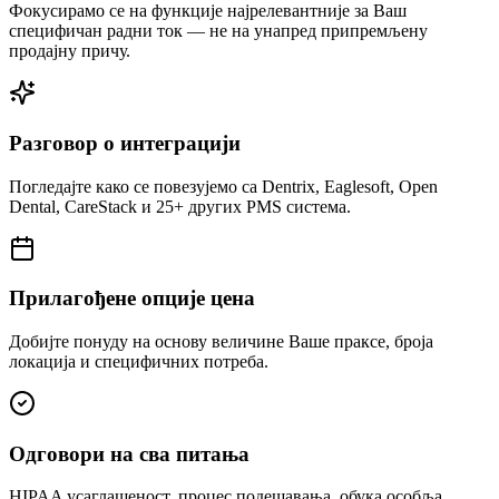
Фокусирамо се на функције најрелевантније за Ваш
специфичан радни ток — не на унапред припремљену
продајну причу.
Разговор о интеграцији
Погледајте како се повезујемо са Dentrix, Eaglesoft, Open
Dental, CareStack и 25+ других PMS система.
Прилагођене опције цена
Добијте понуду на основу величине Ваше праксе, броја
локација и специфичних потреба.
Одговори на сва питања
HIPAA усаглашеност, процес подешавања, обука особља,