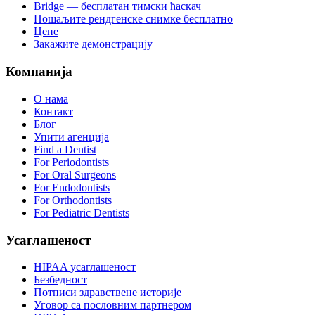
Bridge — бесплатан тимски ћаскач
Пошаљите рендгенске снимке бесплатно
Цене
Закажите демонстрацију
Компанија
О нама
Контакт
Блог
Упити агенција
Find a Dentist
For Periodontists
For Oral Surgeons
For Endodontists
For Orthodontists
For Pediatric Dentists
Усаглашеност
HIPAA усаглашеност
Безбедност
Потписи здравствене историје
Уговор са пословним партнером