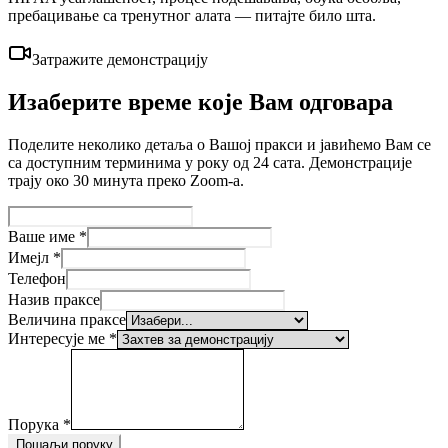
пребацивање са тренутног алата — питајте било шта.
Затражите демонстрацију
Изаберите време које Вам одговара
Поделите неколико детаља о Вашој пракси и јавићемо Вам се
са доступним терминима у року од 24 сата. Демонстрације
трају око 30 минута преко Zoom-а.
Ваше име
*
Имејл
*
Телефон
Назив праксе
Величина праксе
Интересује ме
*
Порука
*
Пошаљи поруку