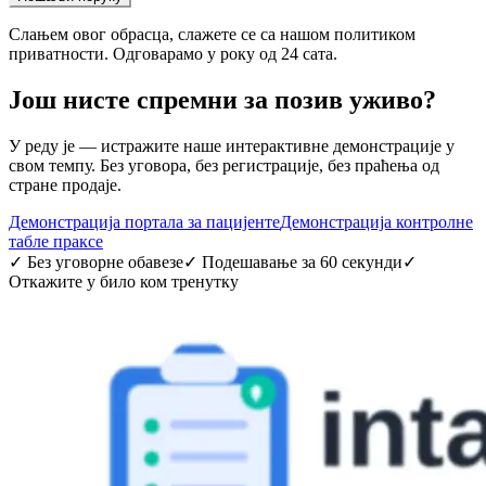
Слањем овог обрасца, слажете се са нашом политиком
приватности. Одговарамо у року од 24 сата.
Још нисте спремни за позив уживо?
У реду је — истражите наше интерактивне демонстрације у
свом темпу. Без уговора, без регистрације, без праћења од
стране продаје.
Демонстрација портала за пацијенте
Демонстрација контролне
табле праксе
✓
Без уговорне обавезе
✓
Подешавање за 60 секунди
✓
Откажите у било ком тренутку