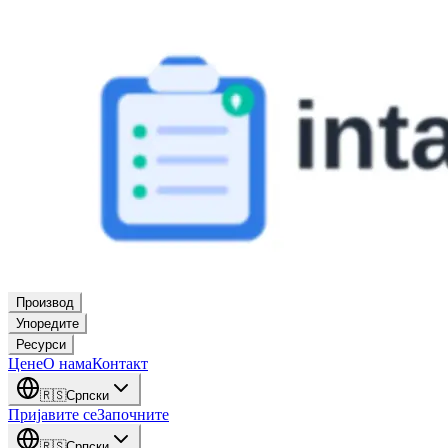
Производ
Упоредите
Ресурси
Цене
О нама
Контакт
🇷🇸
Српски
Пријавите се
Започните
🇷🇸
Српски