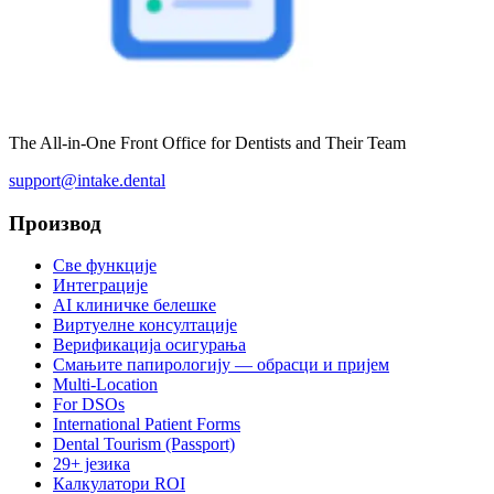
The All-in-One Front Office for Dentists and Their Team
support@intake.dental
Производ
Све функције
Интеграције
AI клиничке белешке
Виртуелне консултације
Верификација осигурања
Смањите папирологију — обрасци и пријем
Multi-Location
For DSOs
International Patient Forms
Dental Tourism (Passport)
29+ језика
Калкулатори ROI